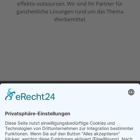
effektiv outsourcen. Wir sind Ihr Partner für
ganzheitliche Lösungen rund um das Thema
Werbemittel.
DSZ GmbH
Lammertstrasse 15-19, 63075 Offenbach am Main
+49 (0)69 98 64 52-0
info@dszgmbh.de